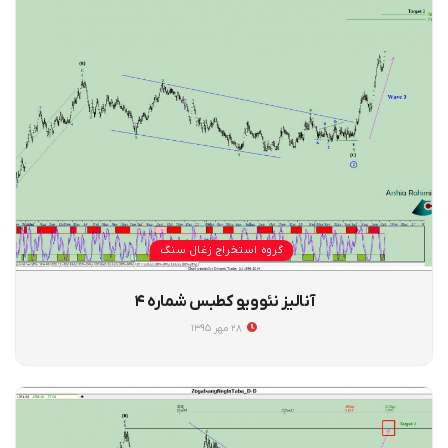
گروه استخراج زغال سنگ
آنالیز نئوویو کطبس شماره ۴
۲۸ مهر ۱۳۹۵