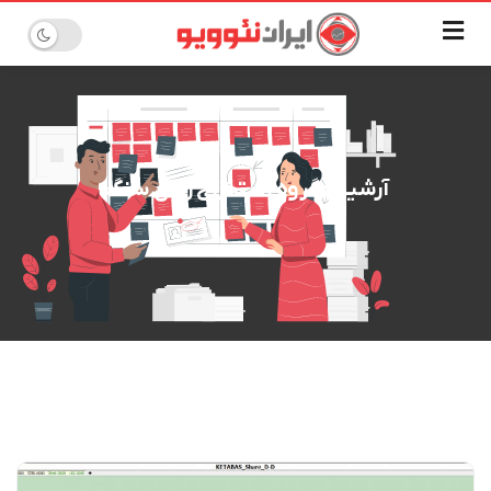
آرشیـو : گروه استخراج زغال سنگ