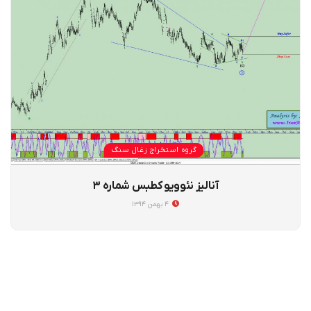
گروه استخراج زغال سنگ
آنالیز نئوویو کطبس شماره ۳
۴ بهمن ۱۳۹۴