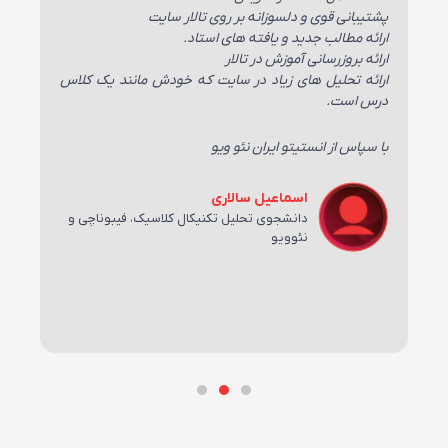
بع
ح
پشتیبانی قوی و دلسوزانه بر روی تالار سایت
ات
ارائه مطالب جدید و یافته های استاد.
پش
ارائه بروزرسانی آموزش در تالار
ارائه تحلیل های زیاد در سایت که خودش مانند یک کلاس
به
درس است.
سو
با سپاس از انستیتو ایران نئو ویو
نم
.
دی
اسماعیل سالاری
دانشجوی تحلیل تکنیکال کلاسیک، فیبوناچی و
با
نئوویو