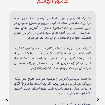
عاشق آنهائیم
ی
سلام استاد رحیمی عزیز ، فقط می تونم بگم خدا خیرت بده
سل
و
مرد بزرگ که هم استاد شماره ۱ نئوویو و تحلیل تکنیکال در
چن
ه
ایران هستید و هم اسطوره اخلاق. با آموزش های شما
خر
ی
خداراشکر از ضرر در آمده ام و سود خوبی در بازار می کنم و
لا
همیشه خودم و خانواده ام برای شما دعا می کنیم.
دی
جا
هم
و
از پشتیبانی بی وقفه شما در تالار سایت هم کمال تشکر را
یا
ز
دارم. واقعا این همه پشتکار ستودنی است. واقعا دلسوزانه
که
ن
همه را راهنمایی می کنید. گاهی می بینم ساعت ۲ و ۳ نصفه
عا
م
شب در حال پاسخگویی به سوالات هستید و واقعا احساس
ت
شرمندگی می کنم از وجود شما. ممنونم ممنونم.
دا
به همه خرید این آموزش را توصیه می کنم. هیچ جای دیگه
ساعته
ن
نرید که پولتان را دور می ریزید. اگر یک استاد سالم و با اخلاق
دق
م
در بورس ایران وجود داشته باشد فقط استاد رحیمی است.
قا
نقاط قوت آموزش در زیز :
اض
فا
تسلط کامل استاد در تدریس