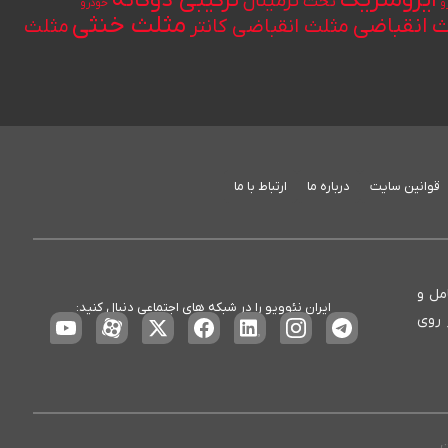
ایزومتریک
ترکیبی دوگانه
ترمینال
تخت
و
خودرو
مثلث خنثی
 انقباضی
مثلث انقباضی کانتر
مثلث
قوانین سایت
درباره ما
ارتباط با ما
ع، کامل و
ایران نئوویو را در شبکه های اجتماعی دنبال کنید:
 روی
ت