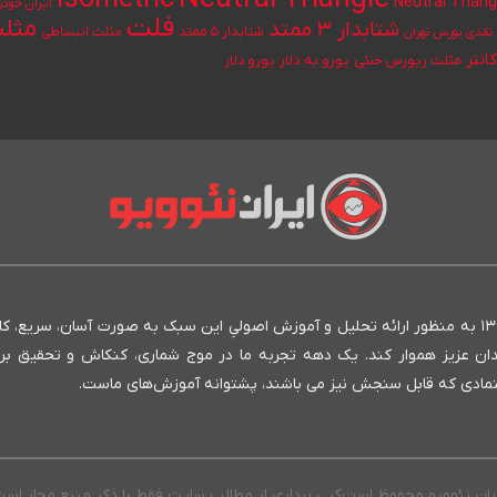
Neutral Triang
ایران خودر
فلت
مثلث
شتابدار ۳ ممتد
شتابدار ۵ ممتد
مثلث انبساطی
قدی بورس تهران
انتر
یورو به دلار
مثلث ریورس خنثی
یورو دلار
انستیتو ایران نئوویو به عنوان بنیان‌گذار روش نئوویو در ایران، از سال ۱۳۹۳ به منظور ارائه تحلیل و آموزش اصولیِ این سبک به صورت آسان، سری
مندان عزیز هموار کند. یک دهه تجربه ما در موج شماری، کنکاش و تحقیق بر
 متمادی که قابل سنجش نیز می باشند، پشتوانه آموزش‌های ماست.
یران نئوویو محفوظ است
کپی برداری از مطالب سایت فقط با ذکر منبع مجاز اس