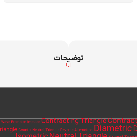
توضیحات
Contract
Contracting Triangle
h Wave Extension Impulse
Diametric
D
riangle
Counter Neutral Triangle Reverse Alternation
Neutral Triangle
Isometric