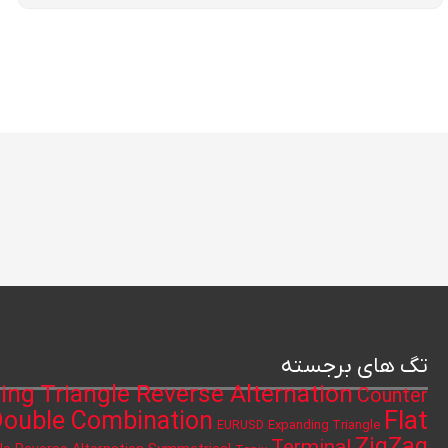
تگ های برجسته
ing Triangle Reverse Alternation
Counter
Flat
ouble Combination
Expanding Triangle
EURUSD