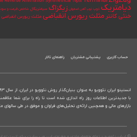
ZigZag
Terminal
le Reverse Alternation
Symmetrical
Tepix
دیامتریک
زیگزاگ
سیمتریکال
ذوب
ذوب آهن اصفهان
شاخص قیمت و سود ن
مثلث ریورس انقباضی
خنثی کانتر
مثلث ریورس انقباضی ک
حساب کاربری
پشتیبانی مشتریان
راهنمای تالار
با جدیدترین اطلاعات روز راه اندازی شده است تا راه را برای شما علاق
بازارهای مالی و همچنین ارائه‌ی تحلیل‌های فراوان و موفق در طی سالهای
© ایران نئوویو – تمام حقوق مادی و معنوی این وب سایت برای انستیتو ا