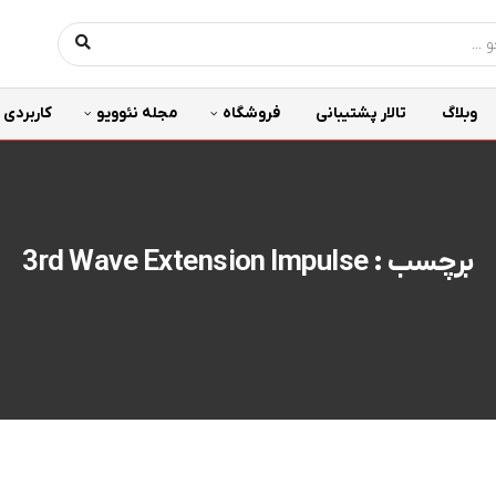
وبلاگ
تالار پشتیبانی
فروشگاه
مجله نئوویو
کاربردی
برچسب : 3rd Wave Extension Impulse