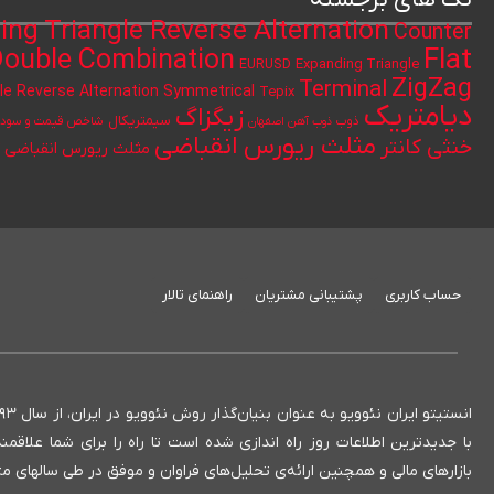
ing Triangle Reverse Alternation
Counter
Flat
ouble Combination
Expanding Triangle
EURUSD
ZigZag
Terminal
le Reverse Alternation
Symmetrical
Tepix
دیامتریک
زیگزاگ
سیمتریکال
ذوب
ذوب آهن اصفهان
شاخص قیمت و سود ن
مثلث ریورس انقباضی
خنثی کانتر
مثلث ریورس انقباضی ک
حساب کاربری
پشتیبانی مشتریان
راهنمای تالار
با جدیدترین اطلاعات روز راه اندازی شده است تا راه را برای شما علاق
بازارهای مالی و همچنین ارائه‌ی تحلیل‌های فراوان و موفق در طی سالهای