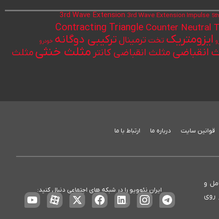
3rd Wave Extension
3rd Wave Extension Impulse
5t
Contracting Triangle
Counter Neutral T
ایزومتریک
ترکیبی دوگانه
ترمینال
تخت
و
خودرو
مثلث خنثی
 انقباضی
مثلث انقباضی کانتر
مثلث
قوانین سایت
درباره ما
ارتباط با ما
ع، کامل و
ایران نئوویو را در شبکه های اجتماعی دنبال کنید:
 روی