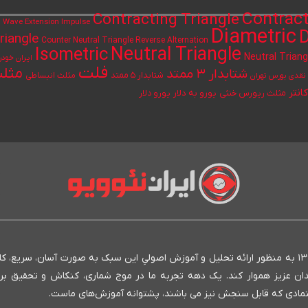
Contract
Contracting Triangle
h Wave Extension Impulse
Diametric
D
riangle
Counter Neutral Triangle Reverse Alternation
Neutral Triangle
Isometric
Neutral Triang
ایران خودر
فلت
مثلث
شتابدار ۳ ممتد
شتابدار ۵ ممتد
مثلث انبساطی
قدی بورس تهران
انتر
یورو به دلار
مثلث ریورس خنثی
یورو دلار
انستیتو ایران نئوویو به عنوان بنیان‌گذار روش نئوویو در ایران، از سال ۱۳۹۳ به منظور ارائه تحلیل و آموزش اصولیِ این سبک به صورت آسان، سری
مندان عزیز هموار کند. یک دهه تجربه ما در موج شماری، کنکاش و تحقیق بر
 متمادی که قابل سنجش نیز می باشند، پشتوانه آموزش‌های ماست.