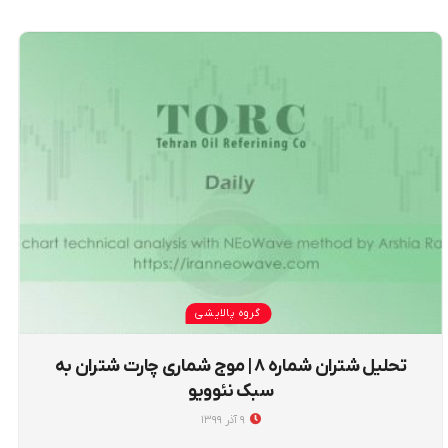
گروه پالایشی
تحلیل شتران شماره ۸ | موج شماری چارت شتران به
سبک نئوویو
۹ آذر ۱۳۹۹