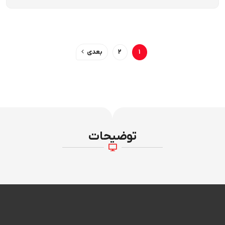
۱
۲
بعدی
توضیحات