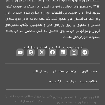
انستیتو ایران نئوویو به عنوان بنیان‌گذار روش نئوویو در ایران، از سال
۱۳۹۳ به منظور ارائه تحلیل و آموزش اصولیِ این سبک به صورت آسان،
سریع، کامل و با جدیدترین اطلاعات روز راه اندازی شده است تا راه را
برای شما علاقمندان عزیز هموار کند. یک دهه تجربه ما در موج شماری،
کنکاش و تحقیق بر روی بازارهای مالی و همچنین ارائه‌ی تحلیل‌های
فراوان و موفق در طی سالهای متمادی که قابل سنجش نیز می باشند،
پشتوانه آموزش‌های ماست.
ایران نئوویو را در شبکه های اجتماعی دنبال کنید:
حساب کاربری
پشتیبانی مشتریان
راهنمای تالار
قوانین سایت
درباره ما
ارتباط با ما
کپی برداری از مطالب سایت فقط با
© ایران نئوویو – تمام حقوق مادی
ذکر منبع مجاز است
و معنوی این وب سایت برای