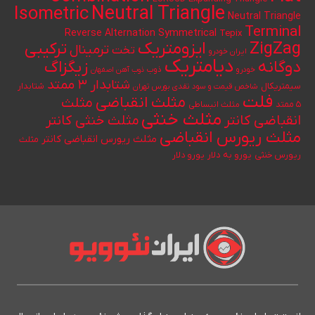
Neutral Triangle
Isometric
Neutral Triangle
Terminal
Reverse Alternation
Symmetrical
Tepix
ایزومتریک
ZigZag
ترکیبی
ترمینال
تخت
ایران خودرو
دیامتریک
دوگانه
زیگزاگ
خودرو
ذوب
ذوب آهن اصفهان
شتابدار ۳ ممتد
سیمتریکال
شتابدار
شاخص قیمت و سود نقدی بورس تهران
فلت
مثلث انقباضی
مثلث
۵ ممتد
مثلث انبساطی
مثلث خنثی
انقباضی کانتر
مثلث خنثی کانتر
مثلث ریورس انقباضی
مثلث ریورس انقباضی کانتر
مثلث
یورو به دلار
ریورس خنثی
یورو دلار