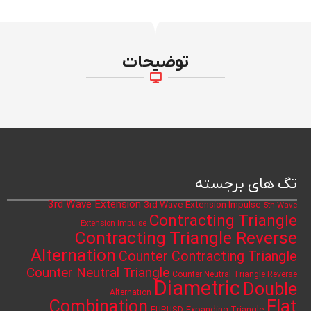
توضیحات
تگ های برجسته
3rd Wave Extension
3rd Wave Extension Impulse
5th Wave
Contracting Triangle
Extension Impulse
Contracting Triangle Reverse
Alternation
Counter Contracting Triangle
Counter Neutral Triangle
Counter Neutral Triangle Reverse
Diametric
Double
Alternation
Flat
Combination
Expanding Triangle
EURUSD