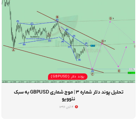
پوند دلار (GBPUSD)
تحلیل پوند دلار شماره ۳ | موج شماری GBPUSD به سبک
نئوویو
۴ آبان ۱۳۹۶