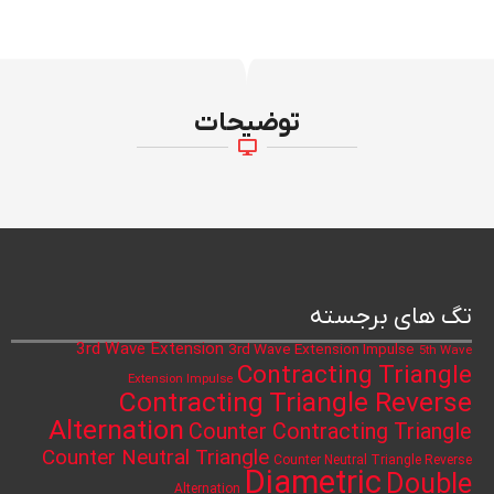
توضیحات
تگ های برجسته
3rd Wave Extension
3rd Wave Extension Impulse
5th Wave
Contracting Triangle
Extension Impulse
Contracting Triangle Reverse
Alternation
Counter Contracting Triangle
Counter Neutral Triangle
Counter Neutral Triangle Reverse
Diametric
Double
Alternation