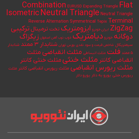
Flat
Combination
Expanding Triangle
EURUSD
Neutral Triangle
Isometric
Neutral Triangle
Terminal
Reverse Alternation
Symmetrical
Tepix
ایزومتریک
ZigZag
ترکیبی
ترمینال
تخت
ایران خودرو
دیامتریک
دوگانه
زیگزاگ
خودرو
ذوب
ذوب آهن اصفهان
شتابدار ۳ ممتد
سیمتریکال
شتابدار
شاخص قیمت و سود نقدی بورس تهران
فلت
مثلث انقباضی
مثلث
۵ ممتد
مثلث انبساطی
مثلث خنثی
انقباضی کانتر
مثلث خنثی کانتر
مثلث ریورس انقباضی
مثلث ریورس انقباضی کانتر
مثلث
یورو به دلار
ریورس خنثی
یورو دلار