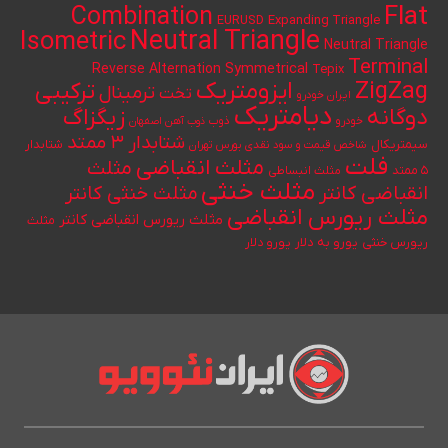
Flat
Combination
Expanding Triangle
EURUSD
Neutral Triangle
Isometric
Neutral Triangle
Terminal
Reverse Alternation
Symmetrical
Tepix
ایزومتریک
ZigZag
ترکیبی
ترمینال
تخت
ایران خودرو
دیامتریک
دوگانه
زیگزاگ
خودرو
ذوب
ذوب آهن اصفهان
شتابدار ۳ ممتد
سیمتریکال
شتابدار
شاخص قیمت و سود نقدی بورس تهران
فلت
مثلث انقباضی
مثلث
۵ ممتد
مثلث انبساطی
مثلث خنثی
انقباضی کانتر
مثلث خنثی کانتر
مثلث ریورس انقباضی
مثلث ریورس انقباضی کانتر
مثلث
یورو به دلار
ریورس خنثی
یورو دلار