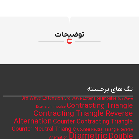
توضیحات
تگ های برجسته
3rd Wave Extension
3rd Wave Extension Impulse
5th Wave
Contracting Triangle
Extension Impulse
Contracting Triangle Reverse
Alternation
Counter Contracting Triangle
Counter Neutral Triangle
Counter Neutral Triangle Reverse
Diametric
Double
Alternation