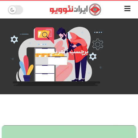
برچسب : نمرینو