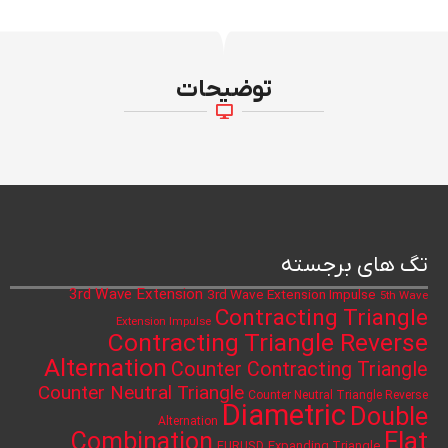
توضیحات
تگ های برجسته
3rd Wave Extension
3rd Wave Extension Impulse
5th Wave
Contracting Triangle
Extension Impulse
Contracting Triangle Reverse
Alternation
Counter Contracting Triangle
Counter Neutral Triangle
Counter Neutral Triangle Reverse
Diametric
Double
Alternation
Flat
Combination
Expanding Triangle
EURUSD