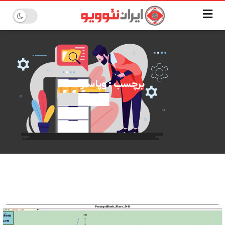
برچسب : وپاسار