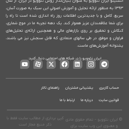
انستیتو ایران نئوویو به عنوان بنیان‌گذار روش نئوویو در ایران، از سال
۱۳۹۳ به منظور ارائه تحلیل و آموزش اصولیِ این سبک به صورت آسان،
سریع، کامل و با جدیدترین اطلاعات روز راه اندازی شده است تا راه را
برای شما علاقمندان عزیز هموار کند. یک دهه تجربه ما در موج شماری،
کنکاش و تحقیق بر روی بازارهای مالی و همچنین ارائه‌ی تحلیل‌های
فراوان و موفق در طی سالهای متمادی که قابل سنجش نیز می باشند،
پشتوانه آموزش‌های ماست.
ایران نئوویو را در شبکه های اجتماعی دنبال کنید:
حساب کاربری
پشتیبانی مشتریان
راهنمای تالار
قوانین سایت
درباره ما
ارتباط با ما
کپی برداری از مطالب سایت فقط با
© ایران نئوویو – تمام حقوق مادی
ذکر منبع مجاز است
و معنوی این وب سایت برای