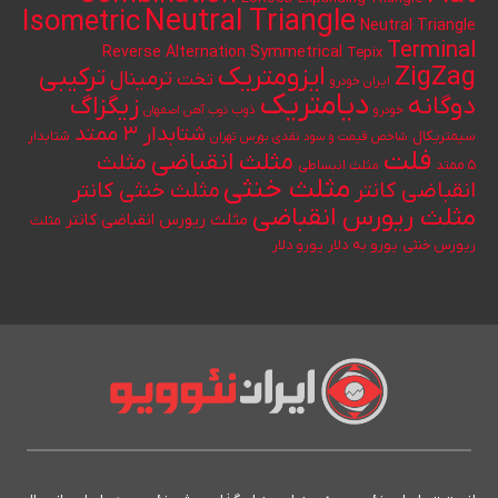
Neutral Triangle
Isometric
Neutral Triangle
Terminal
Reverse Alternation
Symmetrical
Tepix
ایزومتریک
ZigZag
ترکیبی
ترمینال
تخت
ایران خودرو
دیامتریک
دوگانه
زیگزاگ
خودرو
ذوب
ذوب آهن اصفهان
شتابدار ۳ ممتد
سیمتریکال
شتابدار
شاخص قیمت و سود نقدی بورس تهران
فلت
مثلث انقباضی
مثلث
۵ ممتد
مثلث انبساطی
مثلث خنثی
انقباضی کانتر
مثلث خنثی کانتر
مثلث ریورس انقباضی
مثلث ریورس انقباضی کانتر
مثلث
یورو به دلار
ریورس خنثی
یورو دلار