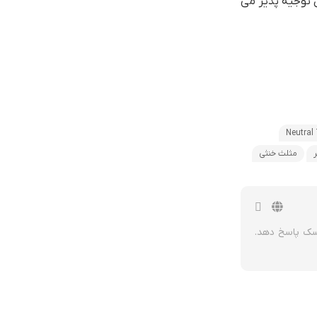
 توجیه پذیر می
Neutral 
مثلث خنثی
یسک پاسخ دهد.