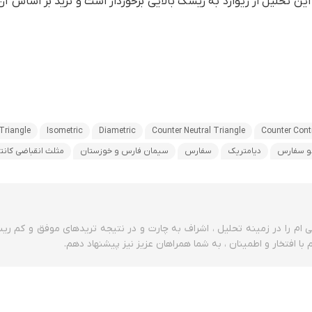
 تحلیل از ریوارد به ریسک بالایی برخوردار است و ترید بر اساس آن
Triangle
Isometric
Diametric
Counter Neutral Triangle
Counter Cont
و سفارس
دیامتریک
سفارس
سیمان فارس و خوزستان
مثلث انقباضی کانتر
ی ام را در زمینه تحلیل ، اشراف به چارت و در نتیجه تریدهای موفق و کم ر
ا افتخار و اطمینان ، به شما همراهان عزیز نیز پیشنهاد دهم.