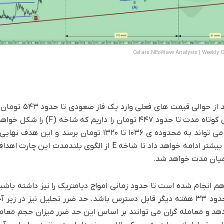
Cefars NEoWave Analysis | Weekly 
چنانچه گفته شد طبق تحلیل سفارس شماره ۹ 
(E) الگوی دیامتریک را شکل خواهد داد. پس از آن انتظار استراحتی کوتا
صعود نهایی الگوی دیامتریک در قالب موج (G) را انتظار داریم که می تواند به محدوده ی ۱۰۳۶ تا 
خواهد بود. پس از آن باید دید سهم با ایجاد یک X موج به صعود بیشتر ادامه خواهد داد تا شاخه E از 
 میان مدت خواهد شد.
 تصویر تحلیل سفارس شماره ۹ آنالیز زمانی هم انجام شده است تا حدود زمانی امواج دیامتریک را نیز دا
آنالیز زمانی به نظر می رسد که هدف نهایی الگوی دیامتریک در حدود ۳۳ هفته دیگر قابل دسترس باشد. حد ضرر تحل
 که قیمت ۲۸۸ تومان را نشان می دهد و معامله گران می توانند بر اساس این حد ضرر میزان حج