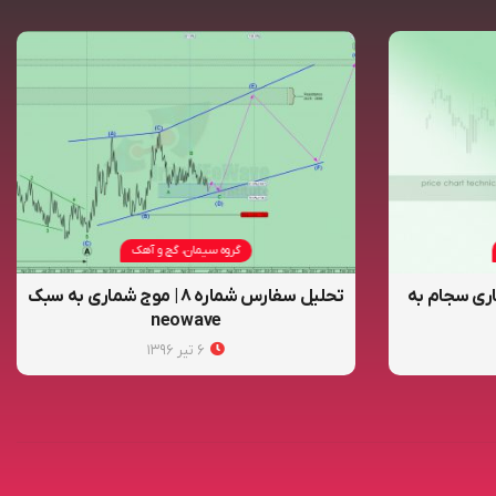
گروه سیمان، گچ و آهک
۱ | موج شماری سجام به
تحلیل سفارس شماره ۸ | موج شماری به سبک
neowave
۶ تیر ۱۳۹۶