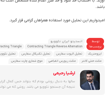
آورند. با احتساب حد سود و حد ضرر اعلام شده مشخص است که این
باشد.
امیدواریم این تحلیل مورد استفاده همراهان گرامی قرار گیرد.
توسط:
انستیتو ایران نئوویو
برچسب‌ها:
Contracting Triangle Reverse Alternation
racting Triangle
ایزومتریک
تحلیل الیوت سفارس
تحلیل تکنیکال سفارس
تحلیل نئووی
مثلث خنثی کانتر
مثلث ریورس انقباضی
موج شماری چارت سفارس
ارشیا رحیمی
سالها به دنبال روشی بودم که بتواند حس کمال گرای
نتیجه آن جستجو نئوویو می باشد. روشی که می توانم ب