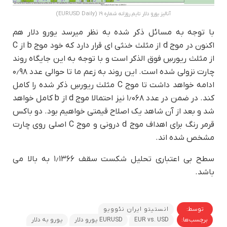
آنالیز یورو دلار تایم روزانه شماره ۱۹ (EURUSD Daily)
با توجه به مسائل ذکر شده به نظر میرسد یورو دلار هم
اکنون در موج d از مثلث خنثی ای قرار دارد که خود موج b از C
از مثلث ریورسِ فوق الذکر است و با توجه به این جایگاه روند
چارت نزولی شده است. این روند به زعم ما تا حوالی عدد ۰٫۹۸
ادامه خواهد داشت تا موج C مثلث ریورسِ ذکر شده را کامل
کند. در ضمن در عدد ۱٫۰۶۸ نیز احتمالا موج d از b کامل خواهد
شد و بعد از آن شاهد یک اصلاح قیمتی خواهیم بود. دو باکس
قرمر رنگ برای اهداف موج d درونی و موج C اصلی روی چارت
مشخص شده اند.
سطح بی اعتباری تحلیل شکست سقف ۱٫۱۳۶۶ به بالا می
باشد.
توسط:
انستیتو ایران نئوویو
برچسب‌ها:
EUR vs. USD
EURUSD یورو دلار
یورو به دلار