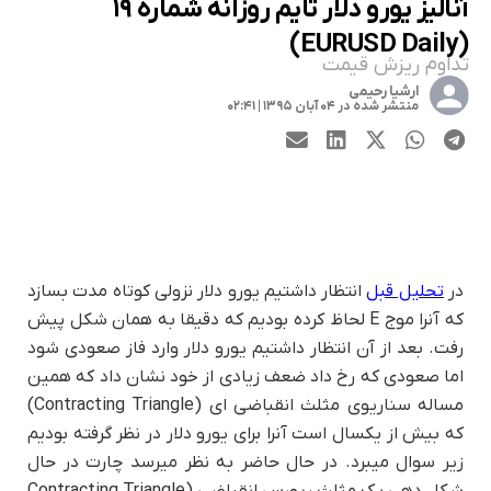
آنالیز یورو دلار تایم روزانه شماره ۱۹
(EURUSD Daily)
تداوم ریزش قیمت
ارشیا رحیمی
منتشر شده در ۰۴ آبان ۱۳۹۵ | ۰۲:۴۱
در
تحلیل قبل
انتظار داشتیم یورو دلار نزولی کوتاه مدت بسازد
که آنرا موج E لحاظ کرده بودیم که دقیقا به همان شکل پیش
رفت. بعد از آن انتظار داشتیم یورو دلار وارد فاز صعودی شود
اما صعودی که رخ داد ضعف زیادی از خود نشان داد که همین
مساله سناریوی مثلث انقباضی ای (Contracting Triangle)
که بیش از یکسال است آنرا برای یورو دلار در نظر گرفته بودیم
زیر سوال میبرد. در حال حاضر به نظر میرسد چارت در حال
شکل دهی یک مثلث ریورس انقباضی (Contracting Triangle