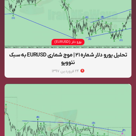
یورو دلار (EURUSD)
تحلیل یورو دلار شماره ۲۱ | موج شماری EURUSD به سبک
نئوویو
۲۴ فروردین ۱۳۹۷