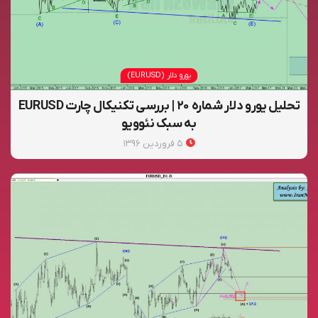
یورو دلار (EURUSD)
تحلیل یورو دلار شماره ۲۰ | بررسی تکنیکال چارت EURUSD
به سبک نئوویو
۵ فروردین ۱۳۹۶