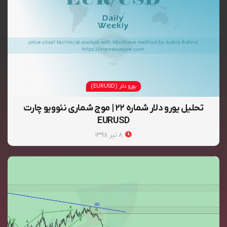
یورو دلار (EURUSD)
تحلیل یورو دلار شماره ۲۲ | موج شماری نئوویو چارت
EURUSD
۸ تیر ۱۳۹۸