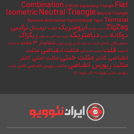
Flat
Combination
Expanding Triangle
EURUSD
Neutral Triangle
Isometric
Neutral Triangle
Terminal
Reverse Alternation
Symmetrical
Tepix
ایزومتریک
ZigZag
ترکیبی
ترمینال
تخت
ایران خودرو
دیامتریک
دوگانه
زیگزاگ
خودرو
ذوب
ذوب آهن اصفهان
شتابدار ۳ ممتد
سیمتریکال
شتابدار
شاخص قیمت و سود نقدی بورس تهران
فلت
مثلث انقباضی
مثلث
۵ ممتد
مثلث انبساطی
مثلث خنثی
انقباضی کانتر
مثلث خنثی کانتر
مثلث ریورس انقباضی
مثلث ریورس انقباضی کانتر
مثلث
یورو به دلار
ریورس خنثی
یورو دلار