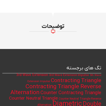
توضیحات
تگ های برجسته
3rd Wave Extension
3rd Wave Extension Impulse
5th Wave
Contracting Triangle
Extension Impulse
Contracting Triangle Reverse
Alternation
Counter Contracting Triangle
Counter Neutral Triangle
Counter Neutral Triangle Reverse
Diametric
Double
Alternation