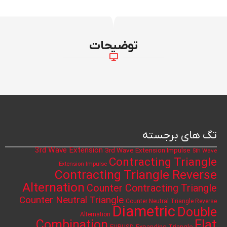
توضیحات
تگ های برجسته
3rd Wave Extension
3rd Wave Extension Impulse
5th Wave
Contracting Triangle
Extension Impulse
Contracting Triangle Reverse
Alternation
Counter Contracting Triangle
Counter Neutral Triangle
Counter Neutral Triangle Reverse
Diametric
Double
Alternation
Flat
Combination