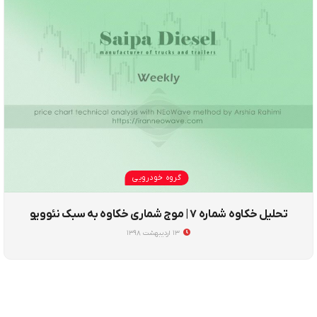
گروه خودرویی
تحلیل خکاوه شماره ۷ | موج شماری خکاوه به سبک نئوویو
۱۳ اردیبهشت ۱۳۹۸