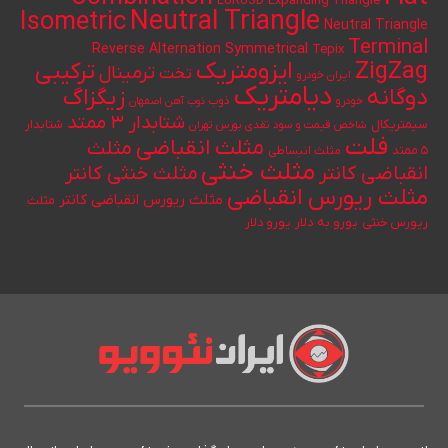
Expanding Triangle
EURUSD
Neutral Triangle
Isometric
Neutral Triangle
Terminal
Reverse Alternation
Symmetrical
Tepix
ایزومتریک
ZigZag
ترکیبی
ترمینال
تخت
ایران خودرو
دیامتریک
دوگانه
زیگزاگ
خودرو
ذوب
ذوب آهن اصفهان
شتابدار ۳ ممتد
سیمتریکال
شتابدار
شاخص قیمت و سود نقدی بورس تهران
فلت
مثلث انقباضی
مثلث
۵ ممتد
مثلث انبساطی
مثلث خنثی
انقباضی کانتر
مثلث خنثی کانتر
مثلث ریورس انقباضی
مثلث ریورس انقباضی کانتر
مثلث
یورو به دلار
ریورس خنثی
یورو دلار