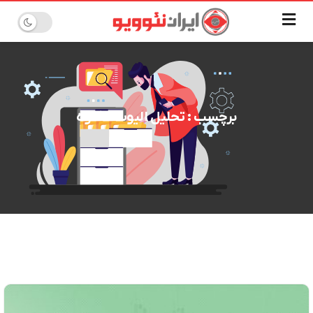
برچسب : تحلیل الیوت خکاوه