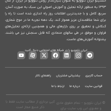
انستیتو ایران نئوویو به عنوان بنیان‌گذار روش نئوویو در ایران، از سال
۱۳۹۳ به منظور ارائه تحلیل و آموزش اصولیِ این سبک به صورت آسان،
سریع، کامل و با جدیدترین اطلاعات روز راه اندازی شده است تا راه را
برای شما علاقمندان عزیز هموار کند. یک دهه تجربه ما در موج شماری،
کنکاش و تحقیق بر روی بازارهای مالی و همچنین ارائه‌ی تحلیل‌های
فراوان و موفق در طی سالهای متمادی که قابل سنجش نیز می باشند،
پشتوانه آموزش‌های ماست.
ایران نئوویو را در شبکه های اجتماعی دنبال کنید:
حساب کاربری
پشتیبانی مشتریان
راهنمای تالار
قوانین سایت
درباره ما
ارتباط با ما
کپی برداری از مطالب سایت فقط با
© ایران نئوویو – تمام حقوق مادی
ذکر منبع مجاز است
و معنوی این وب سایت برای