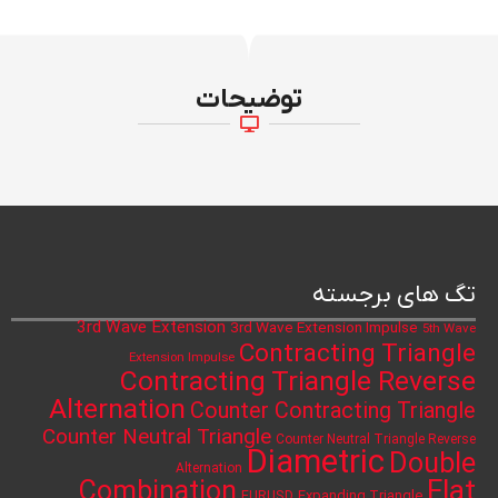
توضیحات
تگ های برجسته
3rd Wave Extension
3rd Wave Extension Impulse
5th Wave
Contracting Triangle
Extension Impulse
Contracting Triangle Reverse
Alternation
Counter Contracting Triangle
Counter Neutral Triangle
Counter Neutral Triangle Reverse
Diametric
Double
Alternation
Flat
Combination
Expanding Triangle
EURUSD