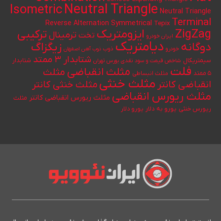
Neutral Triangle
Isometric
Neutral Triangle
Terminal
Reverse Alternation
Symmetrical
Tepix
ایزومتریک
ZigZag
ترکیبی
ترمینال
تخت
ایران خودرو
دیامتریک
دوگانه
زیگزاگ
خودرو
ذوب
ذوب آهن اصفهان
شتابدار ۳ ممتد
سیمتریکال
شتابدار
شاخص قیمت و سود نقدی بورس تهران
فلت
مثلث انقباضی
مثلث
۵ ممتد
مثلث انبساطی
مثلث خنثی
انقباضی کانتر
مثلث خنثی کانتر
مثلث ریورس انقباضی
مثلث ریورس انقباضی کانتر
مثلث
یورو به دلار
ریورس خنثی
یورو دلار