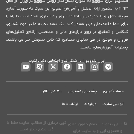
انستیتو ایران نئوویو به عنوان بنیان‌گذار روش نئوویو در ایران، از سال
۱۳۹۳ به منظور ارائه تحلیل و آموزش اصولیِ این سبک به صورت آسان،
سریع، کامل و با جدیدترین اطلاعات روز راه اندازی شده است تا راه را
برای شما علاقمندان عزیز هموار کند. یک دهه تجربه ما در موج شماری،
کنکاش و تحقیق بر روی بازارهای مالی و همچنین ارائه‌ی تحلیل‌های
فراوان و موفق در طی سالهای متمادی که قابل سنجش نیز می باشند،
پشتوانه آموزش‌های ماست.
ایران نئوویو را در شبکه های اجتماعی دنبال کنید:
حساب کاربری
پشتیبانی مشتریان
راهنمای تالار
قوانین سایت
درباره ما
ارتباط با ما
کپی برداری از مطالب سایت فقط با
© ایران نئوویو – تمام حقوق مادی
ذکر منبع مجاز است
و معنوی این وب سایت برای