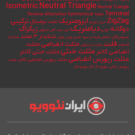
Neutral Triangle
Isometric
Neutral Triangle
Terminal
Reverse Alternation
Symmetrical
Tepix
ایزومتریک
ZigZag
ترکیبی
ترمینال
تخت
ایران خودرو
دیامتریک
دوگانه
زیگزاگ
خودرو
ذوب
ذوب آهن اصفهان
شتابدار ۳ ممتد
سیمتریکال
شتابدار
شاخص قیمت و سود نقدی بورس تهران
فلت
مثلث انقباضی
مثلث
۵ ممتد
مثلث انبساطی
مثلث خنثی
انقباضی کانتر
مثلث خنثی کانتر
مثلث ریورس انقباضی
مثلث ریورس انقباضی کانتر
مثلث
یورو به دلار
ریورس خنثی
یورو دلار