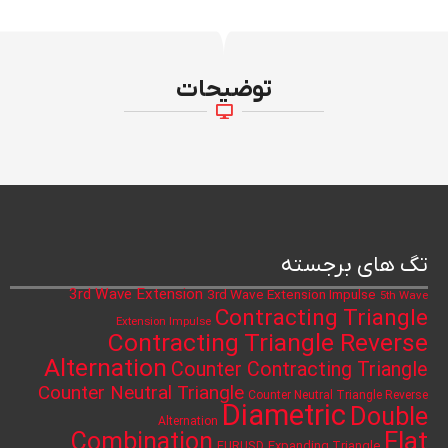
توضیحات
تگ های برجسته
3rd Wave Extension
3rd Wave Extension Impulse
5th Wave
Contracting Triangle
Extension Impulse
Contracting Triangle Reverse
Alternation
Counter Contracting Triangle
Counter Neutral Triangle
Counter Neutral Triangle Reverse
Diametric
Double
Alternation
Flat
Combination
Expanding Triangle
EURUSD