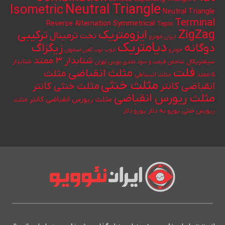
Neutral Triangle
Isometric
Neutral Triangle
Terminal
Reverse Alternation
Symmetrical
Tepix
ایزومتریک
ZigZag
ترکیبی
ترمینال
تخت
ایران خودرو
دیامتریک
دوگانه
زیگزاگ
خودرو
ذوب
ذوب آهن اصفهان
شتابدار ۳ ممتد
سیمتریکال
شتابدار
شاخص قیمت و سود نقدی بورس تهران
فلت
مثلث انقباضی
مثلث
۵ ممتد
مثلث انبساطی
مثلث خنثی
انقباضی کانتر
مثلث خنثی کانتر
مثلث ریورس انقباضی
مثلث ریورس انقباضی کانتر
مثلث
یورو به دلار
ریورس خنثی
یورو دلار