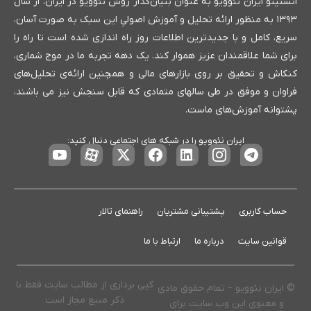
انستیتو ایران نئوویو به عنوان بنیان‌گذار روش نئوویو در ایران، از سال
۱۳۹۳ به منظور ارائه تحلیل و آموزش اصولیِ این سبک به صورت آسان،
سریع، کامل و با جدیدترین اطلاعات روز راه اندازی شده است تا راه را
برای شما علاقمندان عزیز هموار کند. یک دهه تجربه ما در موج شماری،
کنکاش و تحقیق بر روی بازارهای مالی و همچنین ارائه‌ی تحلیل‌های
فراوان و موفق در طی سالهای متمادی که قابل سنجش نیز می باشند،
پشتوانه آموزش‌های ماست.
ایران نئوویو را در شبکه های اجتماعی دنبال کنید:
حساب کاربری
پشتیبانی مشتریان
راهنمای تالار
قوانین سایت
درباره ما
ارتباط با ما
کپی برداری از مطالب سایت فقط با
© ایران نئوویو – تمام حقوق مادی
ذکر منبع مجاز است
و معنوی این وب سایت برای