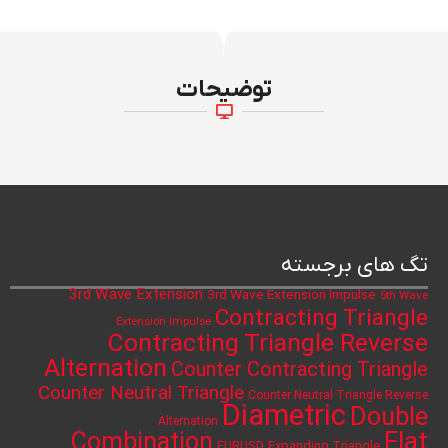
توضیحات
تگ های برجسته
3rd Wave Extension
3rd Wave Extension Impulse
5th Wave
Contracting Triangle
Extension Impulse
Contracting Triangle Reverse
Alternation
Counter Contracting Triangle
Counter Neutral Triangle
Counter Neutral Triangle Reverse
Diametric
Double
Alternation
Flat
Combination
Expanding Triangle
EURUSD