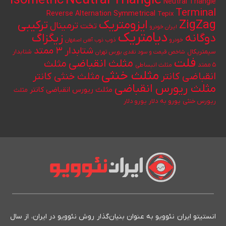
Neutral Triangle
Isometric
Neutral Triangle
Terminal
Reverse Alternation
Symmetrical
Tepix
ایزومتریک
ZigZag
ترکیبی
ترمینال
تخت
ایران خودرو
دیامتریک
دوگانه
زیگزاگ
خودرو
ذوب
ذوب آهن اصفهان
شتابدار ۳ ممتد
سیمتریکال
شتابدار
شاخص قیمت و سود نقدی بورس تهران
فلت
مثلث انقباضی
مثلث
۵ ممتد
مثلث انبساطی
مثلث خنثی
انقباضی کانتر
مثلث خنثی کانتر
مثلث ریورس انقباضی
مثلث ریورس انقباضی کانتر
مثلث
یورو به دلار
ریورس خنثی
یورو دلار
انستیتو ایران نئوویو به عنوان بنیان‌گذار روش نئوویو در ایران، از سال