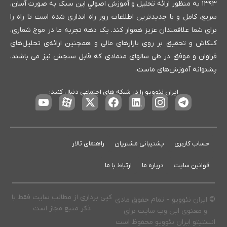
۱۳۹۳ به منظور ارائه تحلیل و آموزش اصولیِ این سبک به صورت آسان،
سریع، کامل و با جدیدترین اطلاعات روز راه اندازی شده است تا راه را
برای شما علاقمندان عزیز هموار کند. یک دهه تجربه ما در موج شماری،
کنکاش و تحقیق بر روی بازارهای مالی و همچنین ارائه‌ی تحلیل‌های
فراوان و موفق در طی سالهای متمادی که قابل سنجش نیز می باشند،
پشتوانه آموزش‌های ماست.
ایران نئوویو را در شبکه های اجتماعی دنبال کنید:
حساب کاربری
پشتیبانی مشتریان
راهنمای تالار
قوانین سایت
درباره ما
ارتباط با ما
کپی برداری از مطالب سایت فقط با
© ایران نئوویو – تمام حقوق مادی
ذکر منبع مجاز است
و معنوی این وب سایت برای
انستیتو ایران نئوویو محفوظ است