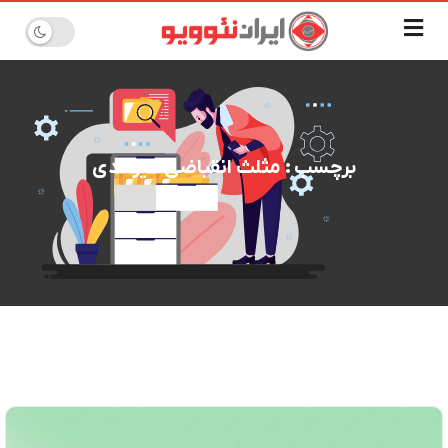
برچسب : مثلث انقباضی غیرعادی