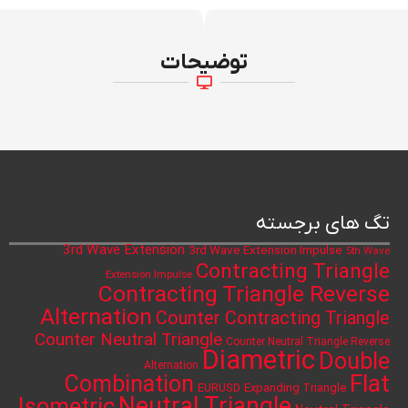
توضیحات
تگ های برجسته
3rd Wave Extension
3rd Wave Extension Impulse
5th Wave
Contracting Triangle
Extension Impulse
Contracting Triangle Reverse
Alternation
Counter Contracting Triangle
Counter Neutral Triangle
Counter Neutral Triangle Reverse
Diametric
Double
Alternation
Flat
Combination
Expanding Triangle
EURUSD