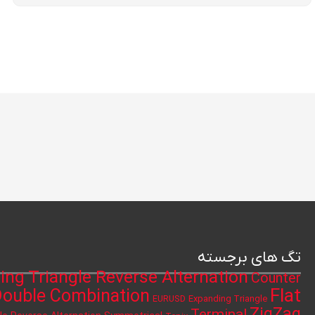
تگ های برجسته
ing Triangle Reverse Alternation
Counter
Flat
ouble Combination
Expanding Triangle
EURUSD