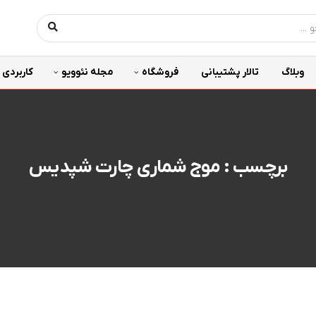
وبلاگ
تالار پشتیبانی
فروشگاه
مجله نئوویو
کاربردی
برچسب : موج شماری چارت شپدیس