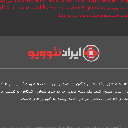
Neutral Triang
ایران خودر
فلت
مثلث
شتابدار ۳ ممتد
شتابدار ۵ ممتد
مثلث انبساطی
قدی بورس تهران
انتر
یورو به دلار
مثلث ریورس خنثی
یورو دلار
انستیتو ایران نئوویو به عنوان بنیان‌گذار روش نئوویو در ایران، از سال ۱۳۹۳ به منظور ارائه تحلیل و آموزش اصولیِ این سبک به صورت آسان، سری
مندان عزیز هموار کند. یک دهه تجربه ما در موج شماری، کنکاش و تحقیق بر
 متمادی که قابل سنجش نیز می باشند، پشتوانه آموزش‌های ماست.
یران نئوویو محفوظ است
کپی برداری از مطالب سایت فقط با ذکر منبع مجاز اس