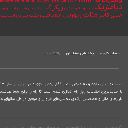
ZigZag
Terminal
le Reverse Alternation
Symmetrical
Tepix
دیامتریک
زیگزاگ
سیمتریکال
ذوب
ذوب آهن اصفهان
شاخص قیمت و سود ن
مثلث ریورس انقباضی
خنثی کانتر
مثلث ریورس انقباضی ک
حساب کاربری
پشتیبانی مشتریان
راهنمای تالار
با جدیدترین اطلاعات روز راه اندازی شده است تا راه را برای شما علاق
بازارهای مالی و همچنین ارائه‌ی تحلیل‌های فراوان و موفق در طی سالهای
© ایران نئوویو – تمام حقوق مادی و معنوی این وب سایت برای انستیتو ا