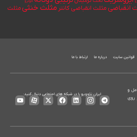
ایزومتریک
ترکیبی دوگانه
ترمینال
تخت
و
خودرو
مثلث خنثی
 انقباضی
مثلث انقباضی کانتر
مثلث
قوانین سایت
درباره ما
ارتباط با ما
ع، کامل و
ایران نئوویو را در شبکه های اجتماعی دنبال کنید:
 روی
ت