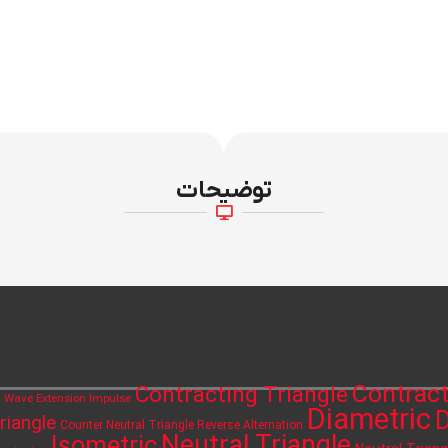
توضیحات
Contract
Contracting Triangle
h Wave Extension Impulse
Diametric
D
riangle
Counter Neutral Triangle Reverse Alternation
Neutral Triangle
Isometric