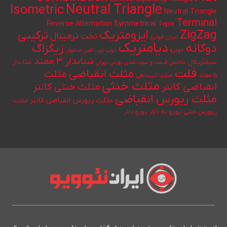
Neutral Triangle
Isometric
Neutral Triangle
Terminal
Reverse Alternation
Symmetrical
Tepix
ایزومتریک
ZigZag
ترکیبی
ترمینال
تخت
ایران خودرو
دیامتریک
دوگانه
زیگزاگ
خودرو
ذوب
ذوب آهن اصفهان
شتابدار ۳ ممتد
سیمتریکال
شتابدار
شاخص قیمت و سود نقدی بورس تهران
فلت
مثلث انقباضی
مثلث
۵ ممتد
مثلث انبساطی
مثلث خنثی
انقباضی کانتر
مثلث خنثی کانتر
مثلث ریورس انقباضی
مثلث ریورس انقباضی کانتر
مثلث
یورو به دلار
ریورس خنثی
یورو دلار