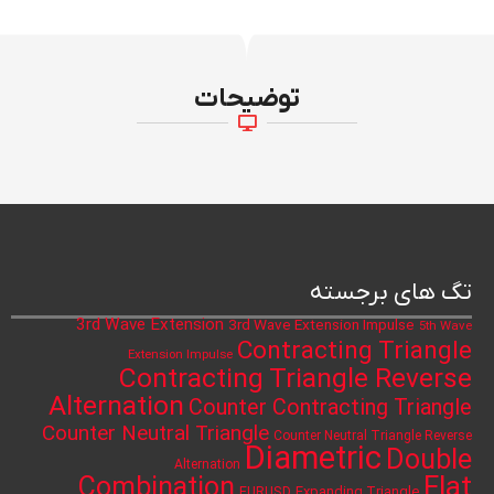
توضیحات
تگ های برجسته
3rd Wave Extension
3rd Wave Extension Impulse
5th Wave
Contracting Triangle
Extension Impulse
Contracting Triangle Reverse
Alternation
Counter Contracting Triangle
Counter Neutral Triangle
Counter Neutral Triangle Reverse
Diametric
Double
Alternation
Flat
Combination
Expanding Triangle
EURUSD