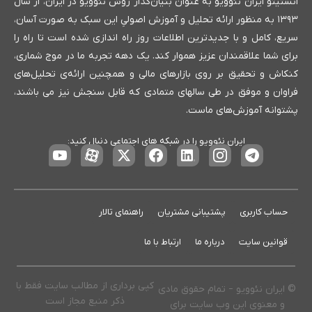
انستیتو ایران نئوویو به عنوان بنیان‌گذار روش نئوویو در ایران، از سال
۱۳۹۳ به منظور ارائه تحلیل و آموزش اصولیِ این سبک به صورت آسان،
سریع، کامل و با جدیدترین اطلاعات روز راه اندازی شده است تا راه را
برای شما علاقمندان عزیز هموار کند. یک دهه تجربه ما در موج شماری،
کنکاش و تحقیق بر روی بازارهای مالی و همچنین ارائه‌ی تحلیل‌های
فراوان و موفق در طی سالهای متمادی که قابل سنجش نیز می باشند،
پشتوانه آموزش‌های ماست.
ایران نئوویو را در شبکه های اجتماعی دنبال کنید:
حساب کاربری
پشتیبانی مشتریان
راهنمای تالار
قوانین سایت
درباره ما
ارتباط با ما
کپی برداری از مطالب سایت فقط با
© ایران نئوویو – تمام حقوق مادی
ذکر منبع مجاز است
و معنوی این وب سایت برای