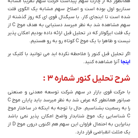
همانطور که از چارت سهم پیداست حرکت سهم تقریبا مشابه
سناریو اول بوده است و اصلاح سهم مشابه یک الگوی فلت
شده است تا اینجای کار. با سیگنال قوی ای که روز گذشته از
سهم مشاهده شد به نظر میرسد دستیابی به هدف موج C از
یک فلت ایرگولار که در تحلیل قبل ارائه داده بودیم امکان پذیر
نیست و ظاهرا با یک موج C کوتاه رو به رو هستیم.
اگر تحلیل قبل کنور را ملاحظه نکرده اید می توانید با کلیک بر
اینجا
آنرا مشاهده کنید.
شرح تحلیل کنور شماره ۳ :
با حرکت قوی بازار در سهم شرکت توسعه معدنی و صنعتی
صبانور همانطور که عرض شد به نظر میرسد باید پایان موج C
را به رسمیت بشناسیم. حال با توجه به اینکه در ساختار موج
C شناسایی یک موج شتابدار واضح امکان پذیر نمی باشد
بنابراین به احتمال فراوان این سهم هم اکنون درون موج D از
یک مثلث انقباضی قرار دارد.