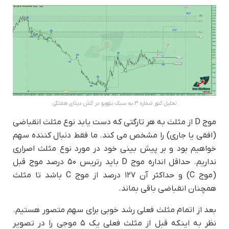
تحلیل کنور شماره ۳ به سبک نئوویو در کش دیتای هفتگی
موج D از مثلث به هر تارگتی که دست یابد نوع مثلث انقباضی
(افقی یا جاری) را مشخص می کند. ما فقط دنبال کننده سهم
خواهیم بود و بر پیش بینی خود در مورد نوع مثلث اصراری
نداریم. حداقل انداره موج D باید رتریس ۵۰ درصد موج قبل
(موج C) و حداکثر آن ۱۲۷ درصد از موج C باشد تا مثلث
همچنان انقباضی باقی بماند.
بعد از اتمام مثلث فعلی رشد خوبی برای سهم متصور هستیم.
نظر به اینکه قبل از مثلث فعلی یک ۵ موجی را در تصویر