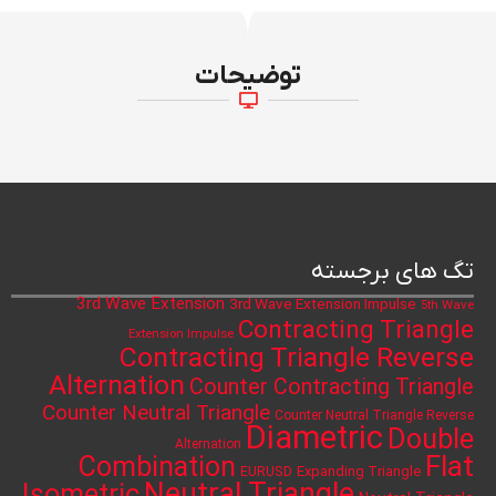
توضیحات
تگ های برجسته
3rd Wave Extension
3rd Wave Extension Impulse
5th Wave
Contracting Triangle
Extension Impulse
Contracting Triangle Reverse
Alternation
Counter Contracting Triangle
Counter Neutral Triangle
Counter Neutral Triangle Reverse
Diametric
Double
Alternation
Flat
Combination
Expanding Triangle
EURUSD