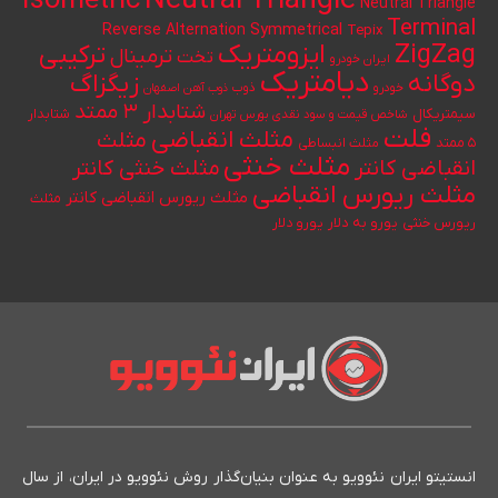
Neutral Triangle
Isometric
Neutral Triangle
Terminal
Reverse Alternation
Symmetrical
Tepix
ایزومتریک
ZigZag
ترکیبی
ترمینال
تخت
ایران خودرو
دیامتریک
دوگانه
زیگزاگ
خودرو
ذوب
ذوب آهن اصفهان
شتابدار ۳ ممتد
سیمتریکال
شتابدار
شاخص قیمت و سود نقدی بورس تهران
فلت
مثلث انقباضی
مثلث
۵ ممتد
مثلث انبساطی
مثلث خنثی
انقباضی کانتر
مثلث خنثی کانتر
مثلث ریورس انقباضی
مثلث ریورس انقباضی کانتر
مثلث
یورو به دلار
ریورس خنثی
یورو دلار
انستیتو ایران نئوویو به عنوان بنیان‌گذار روش نئوویو در ایران، از سال