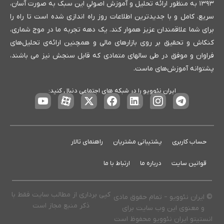
۱۳۹۳ به منظور ارائه تحلیل و آموزش اصولیِ این سبک به صورت آسان،
سریع، کامل و با جدیدترین اطلاعات روز راه اندازی شده است تا راه را
برای شما علاقمندان عزیز هموار کند. یک دهه تجربه ما در موج شماری،
کنکاش و تحقیق بر روی بازارهای مالی و همچنین ارائه‌ی تحلیل‌های
فراوان و موفق در طی سالهای متمادی که قابل سنجش نیز می باشند،
پشتوانه آموزش‌های ماست.
ایران نئوویو را در شبکه های اجتماعی دنبال کنید:
حساب کاربری
پشتیبانی مشتریان
راهنمای تالار
قوانین سایت
درباره ما
ارتباط با ما
کپی برداری از مطالب سایت فقط با
© ایران نئوویو – تمام حقوق مادی
ذکر منبع مجاز است
و معنوی این وب سایت برای
انستیتو ایران نئوویو محفوظ است