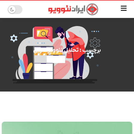
برچسب : تحلیل نئوویو حریل