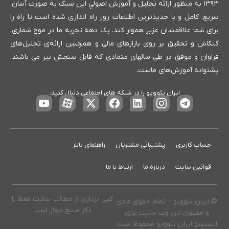
۱۳۹۳ به منظور ارائه تحلیل و آموزش اصولیِ این سبک به صورت آسان،
سریع، کامل و با جدیدترین اطلاعات روز راه اندازی شده است تا راه را
برای شما علاقمندان عزیز هموار کند. یک دهه تجربه ما در موج شماری،
کنکاش و تحقیق بر روی بازارهای مالی و همچنین ارائه‌ی تحلیل‌های
فراوان و موفق در طی سالهای متمادی که قابل سنجش نیز می باشند،
پشتوانه آموزش‌های ماست.
ایران نئوویو را در شبکه های اجتماعی دنبال کنید:
حساب کاربری
پشتیبانی مشتریان
راهنمای تالار
قوانین سایت
درباره ما
ارتباط با ما
کپی برداری از مطالب سایت فقط با
© ایران نئوویو – تمام حقوق مادی
ذکر منبع مجاز است
و معنوی این وب سایت برای
انستیتو ایران نئوویو محفوظ است