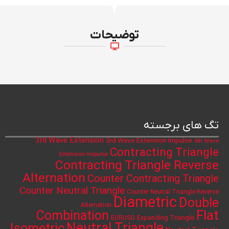
توضیحات
تگ های برجسته
3rd Wave Extension
3rd Wave Extension Impulse
5th Wave
Contracting Triangle
Extension Impulse
Contracting Triangle Reverse
Alternation
Counter Contracting Triangle
Counter Neutral Triangle
Counter Neutral Triangle Reverse
Diametric
Double
Alternation
Flat
Combination
Expanding Triangle
EURUSD