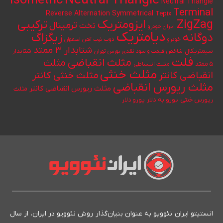
Neutral Triangle
Isometric
Neutral Triangle
Terminal
Reverse Alternation
Symmetrical
Tepix
ایزومتریک
ZigZag
ترکیبی
ترمینال
تخت
ایران خودرو
دیامتریک
دوگانه
زیگزاگ
خودرو
ذوب
ذوب آهن اصفهان
شتابدار ۳ ممتد
سیمتریکال
شتابدار
شاخص قیمت و سود نقدی بورس تهران
فلت
مثلث انقباضی
مثلث
۵ ممتد
مثلث انبساطی
مثلث خنثی
انقباضی کانتر
مثلث خنثی کانتر
مثلث ریورس انقباضی
مثلث ریورس انقباضی کانتر
مثلث
یورو به دلار
ریورس خنثی
یورو دلار
انستیتو ایران نئوویو به عنوان بنیان‌گذار روش نئوویو در ایران، از سال