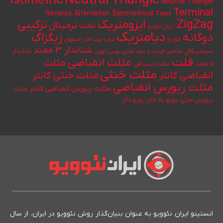
Neutral Triangle
Isometric
Neutral Triangle
Terminal
Reverse Alternation
Symmetrical
Tepix
ایزومتریک
ZigZag
ترکیبی
ترمینال
تخت
ایران خودرو
دیامتریک
دوگانه
زیگزاگ
خودرو
ذوب
ذوب آهن اصفهان
شتابدار ۳ ممتد
سیمتریکال
شتابدار
شاخص قیمت و سود نقدی بورس تهران
فلت
مثلث انقباضی
مثلث
۵ ممتد
مثلث انبساطی
مثلث خنثی
انقباضی کانتر
مثلث خنثی کانتر
مثلث ریورس انقباضی
مثلث ریورس انقباضی کانتر
مثلث
یورو به دلار
ریورس خنثی
یورو دلار
انستیتو ایران نئوویو به عنوان بنیان‌گذار روش نئوویو در ایران، از سال