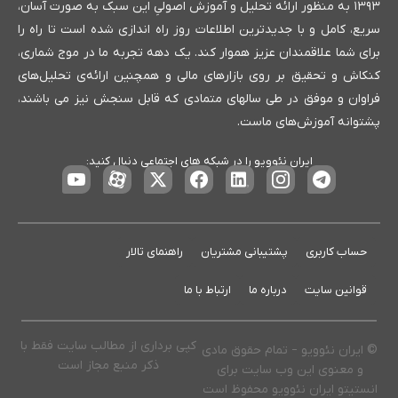
۱۳۹۳ به منظور ارائه تحلیل و آموزش اصولیِ این سبک به صورت آسان،
سریع، کامل و با جدیدترین اطلاعات روز راه اندازی شده است تا راه را
برای شما علاقمندان عزیز هموار کند. یک دهه تجربه ما در موج شماری،
کنکاش و تحقیق بر روی بازارهای مالی و همچنین ارائه‌ی تحلیل‌های
فراوان و موفق در طی سالهای متمادی که قابل سنجش نیز می باشند،
پشتوانه آموزش‌های ماست.
ایران نئوویو را در شبکه های اجتماعی دنبال کنید:
حساب کاربری
پشتیبانی مشتریان
راهنمای تالار
قوانین سایت
درباره ما
ارتباط با ما
کپی برداری از مطالب سایت فقط با
© ایران نئوویو – تمام حقوق مادی
ذکر منبع مجاز است
و معنوی این وب سایت برای
انستیتو ایران نئوویو محفوظ است