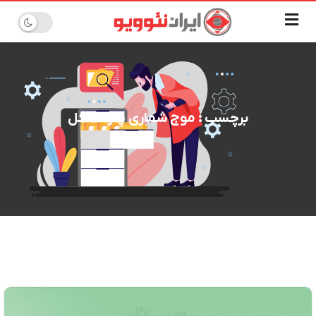
برچسب : موج شماری چارت غگل