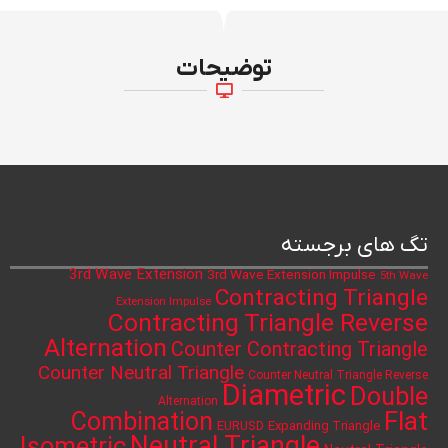
توضیحات
تگ های برجسته
3rd Wave Extension
3rd Wave Extension Impulse
5th Wave
Contracting Triangle
Extension Impulse
Contracting Triangle Reverse
Alternation
Counter Contracting Triangle
Counter Neutral Triangle
Counter Neutral Triangle Reverse
Diametric
Double
Alternation
Flat
Combination
Expanding Triangle
EURUSD