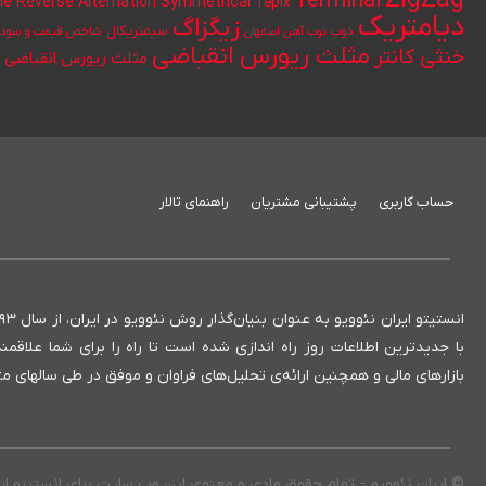
ZigZag
Terminal
le Reverse Alternation
Symmetrical
Tepix
دیامتریک
زیگزاگ
سیمتریکال
ذوب
ذوب آهن اصفهان
شاخص قیمت و سود ن
مثلث ریورس انقباضی
خنثی کانتر
مثلث ریورس انقباضی ک
حساب کاربری
پشتیبانی مشتریان
راهنمای تالار
با جدیدترین اطلاعات روز راه اندازی شده است تا راه را برای شما علاق
بازارهای مالی و همچنین ارائه‌ی تحلیل‌های فراوان و موفق در طی سالهای
© ایران نئوویو – تمام حقوق مادی و معنوی این وب سایت برای انستیتو ا