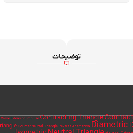
توضیحات
Contract
Contracting Triangle
h Wave Extension Impulse
Diametric
D
riangle
Counter Neutral Triangle Reverse Alternation
Neutral Triangle
Isometric