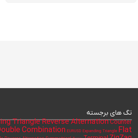
تگ های برجسته
ing Triangle Reverse Alternation
Counter
Flat
ouble Combination
Expanding Triangle
EURUSD