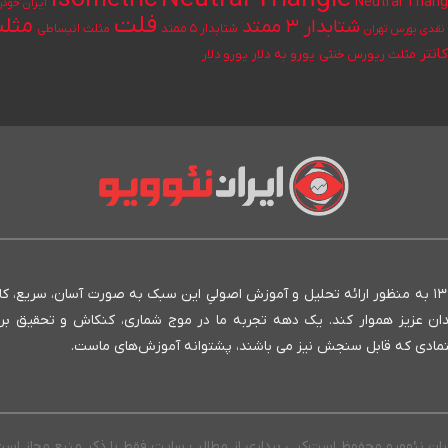
Neutral Triang
ایران خودر
فلت
مثلث
شتابدار ۳ ممتد
شتابدار ۵ ممتد
مثلث انبساطی
قدی بورس تهران
انتر
یورو به دلار
مثلث ریورس خنثی
یورو دلار
انستیتو ایران نئوویو به عنوان بنیان‌گذار روش نئوویو در ایران، از سال ۱۳۹۳ به منظور ارائه تحلیل و آموزش اصولیِ این سبک به صورت آسان، سری
مندان عزیز هموار کند. یک دهه تجربه ما در موج شماری، کنکاش و تحقیق بر
 متمادی که قابل سنجش نیز می باشند، پشتوانه آموزش‌های ماست.
یران نئوویو محفوظ است
کپی برداری از مطالب سایت فقط با ذکر منبع مجاز اس