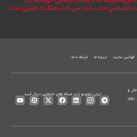
ایزومتریک
ترکیبی دوگانه
ترمینال
تخت
و
خودرو
مثلث خنثی
 انقباضی
مثلث انقباضی کانتر
مثلث
قوانین سایت
درباره ما
ارتباط با ما
ع، کامل و
ایران نئوویو را در شبکه های اجتماعی دنبال کنید:
 روی
ت