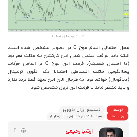
آنالیز نئوویو وخارزم شماره ۱
محل احتمالی اتمام موج C در تصویر مشخص شده است.
البته باید مراقب تبدیل شدن این کارکشن به مثلث هم بود
(با احتمال ضعیف). فرمت این موج C بر اساس حرکات
پساالگویی مثلث انبساطی احتمالا یک الگوی ترمینال
(دباگونال) خواهد بود. به هرحال الان این سهم فعلا ترید ندارد
و باید منتظر ماند تا فرمت این نزول مشخص شود.
توسط:
انستیتو ایران نئوویو
برچسب‌ها:
سرمایه گذاری خوارزمی
وخارزم
ارشیا رحیمی