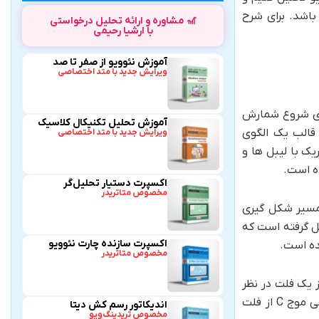
 است که در تحلیل ما چارت Bitcoin در برابری با ارز دلار می باشد که نماد اختصاری آن BTCUSD می باشد. برای شرح
🎢 مشاوره و ارائه تحلیل درخواستی
با ارشیا رحیمی
آموزش نئوویو از صفر تا صد
ویرایش جدید با متد اختصاصی
م را برای شروع شمارش
آموزش تحلیل تکنیکال کلاسیک
می باشد. پس از آن مشاهده می کنید که بیت کوین با ایجاد ۵ شاخه در قالب یک الگوی
ویرایش جدید با متد اختصاصی
گوی ایزومتریک با لیبل ها و
اکسپرت دستیار تحلیل‌گر
مخصوص متاتریدر
مسیر شکل گیری
 صعودی شکل گرفته است که
اکسپرت سازنده چارت نئوویو
مخصوص متاتریدر
وهایی که در نئوویو می شناسیم و قوانین مطرح شده در این روش می توانیم موج صعودی که به آن اشاره شد را موج A از یک فلت در نظر
بگیریم و روند نزولی که به دنبال آن آمده است را در قالب یک مثلث کانتر موج B در نظر بگیریم که به زودی خاتمه خواهد یافت و راهی موج C از فلت
اندیکاتور رسم کش دیتا
مخصوص تریدینگ‌ویو