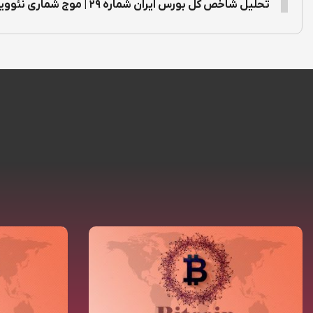
تحلیل شاخص کل بورس ایران شماره ۲۹ | موج شماری نئوویو Tepix