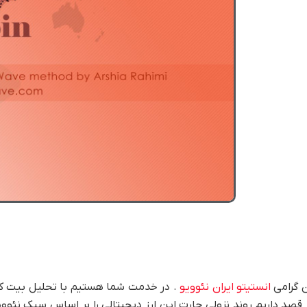
ن گرامی
انستیتو ایران نئوویو
قصد داریم روند نزولی چارت این ارز دیجیتالی را بر اساس سبک نئوو