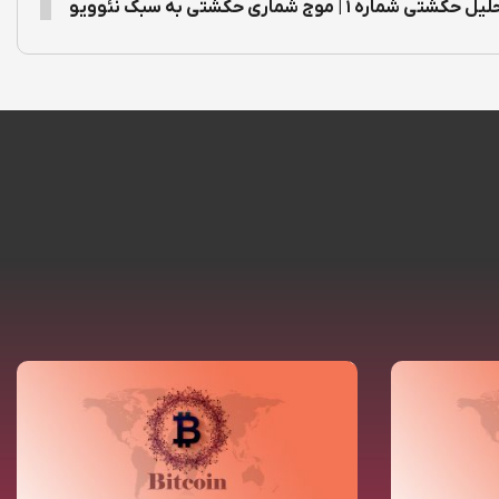
 حکشتی شماره ۱ | موج شماری حکشتی به سبک نئوویو