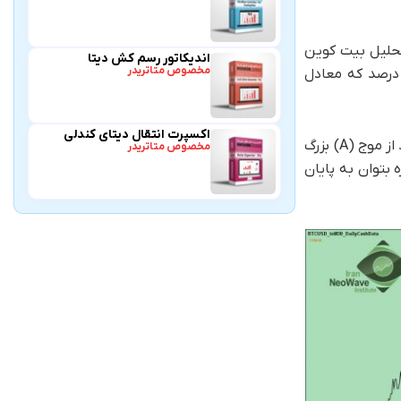
ی باشد نیز در تحلیل بیت کوین
اندیکاتور رسم کش دیتا
مخصوص متاتریدر
ه ۲ با لیبل هایی به رنگ سورمه ای و داخل دایره مشخص شده است. انتهای این مثلث می تواند در سطح فیبوناچی ۵۰ تا ۶۲ درصد که معادل
اکسپرت انتقال دیتای کندلی
کل فلت مذکور در درجه ای بالاتر می تواند نقش موج (B) از یک فلت بزرگتر را ایفا کند که انتهای این فلت حداقل باید به سطح ۶۱.۸ درصد از موج (A) بزرگ
مخصوص متاتریدر
 بزرگ را خواهیم داشت تا بالاخره بتوان به پایان