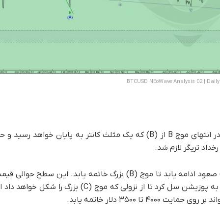
BTCUSD NEoWave Analysis 02 | Dail
با توجه به توضیحات ارائه شده برای تحلیل بیت کوین شماره ۲ در انتهای موج B از (B) که یک مثلث کانتر به 
رخداد تریگر لازم شد.
دلار قرار دارد. در این محدوده با دیدن شواهد لازم می توان اقدام به پوزیشن سل کرد تا از ن