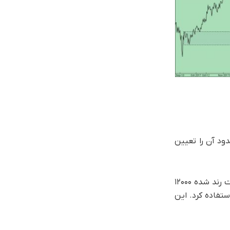
پایان خواهد رسید و حدود آن را تعیین
پس از آن می توان انتظار داشت که تا سطح ۶۲ درصد از موج (A) صعود ادامه یابد تا موج (B) بزرگ خاتمه یابد. این سطح حوالی قیمت رند شده ۱۲۰۰۰
زولی که موج (C) بزرگ را شکل خواهد داد استفاده کرد. این