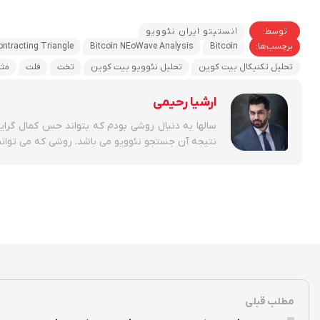
توسط:
انستیتو ایران نئوویو
برچسب‌ها:
Bitcoin
Bitcoin NEoWave Analysis
ontracting Triangle
تحلیل تکنیکال بیت کوین
تحلیل نئوویو بیت کوین
تخت
فلت
مثل
ارشیا رحیمی
سالها به دنبال روشی بودم که بتواند حس کمال گرای
نتیجه آن جستجو نئوویو می باشد. روشی که می توانم ب
مطلب قبلی