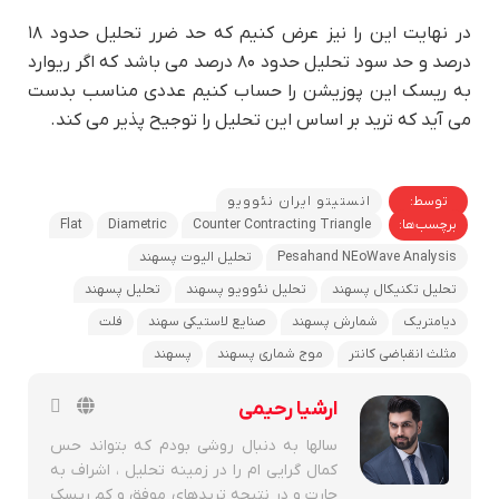
در نهایت این را نیز عرض کنیم که حد ضرر تحلیل حدود ۱۸
درصد و حد سود تحلیل حدود ۸۰ درصد می باشد که اگر ریوارد
به ریسک این پوزیشن را حساب کنیم عددی مناسب بدست
می آید که ترید بر اساس این تحلیل را توجیح پذیر می کند.
توسط:
انستیتو ایران نئوویو
برچسب‌ها:
Counter Contracting Triangle
Diametric
Flat
Pesahand NEoWave Analysis
تحلیل الیوت پسهند
تحلیل تکنیکال پسهند
تحلیل نئوویو پسهند
تحلیل پسهند
دیامتریک
شمارش پسهند
صنایع لاستیکی سهند
فلت
مثلث انقباضی کانتر
موج شماری پسهند
پسهند
ارشیا رحیمی
سالها به دنبال روشی بودم که بتواند حس
کمال گرایی ام را در زمینه تحلیل ، اشراف به
چارت و در نتیجه تریدهای موفق و کم ریسک