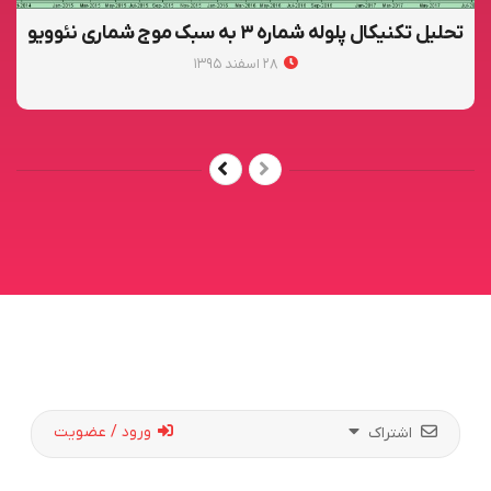
تحلیل تکنیکال پلوله شماره ۳ به سبک موج شماری نئوویو
۲۸ اسفند ۱۳۹۵
ورود / عضویت
اشتراک