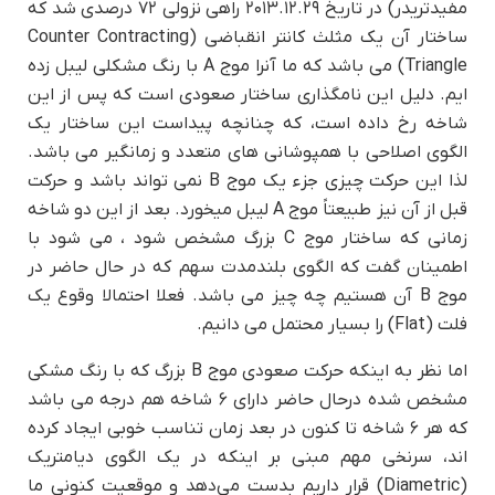
مفیدتریدر) در تاریخ ۲۰۱۳.۱۲.۲۹ راهی نزولی ۷۲ درصدی شد که
ساختار آن یک مثلث کانتر انقباضی (Counter Contracting
Triangle) می باشد که ما آنرا موج A با رنگ مشکلی لیبل زده
ایم. دلیل این نامگذاری ساختار صعودی است که پس از این
شاخه رخ داده است، که چنانچه پیداست این ساختار یک
الگوی اصلاحی با همپوشانی های متعدد و زمانگیر می باشد.
لذا این حرکت چیزی جزء یک موج B نمی تواند باشد و حرکت
قبل از آن نیز طبیعتاً موج A لیبل میخورد. بعد از این دو شاخه
زمانی که ساختار موج C بزرگ مشخص شود ، می شود با
اطمینان گفت که الگوی بلندمدت سهم که در حال حاضر در
موج B آن هستیم چه چیز می باشد. فعلا احتمالا وقوع یک
فلت (Flat) را بسیار محتمل می دانیم.
اما نظر به اینکه حرکت صعودی موج B بزرگ که با رنگ مشکی
مشخص شده درحال حاضر دارای ۶ شاخه هم درجه می باشد
که هر ۶ شاخه تا کنون در بعد زمان تناسب خوبی ایجاد کرده
اند، سرنخی مهم مبنی بر اینکه در یک الگوی دیامتریک
(Diametric) قرار داریم بدست می‌دهد و موقعیت کنونی ما