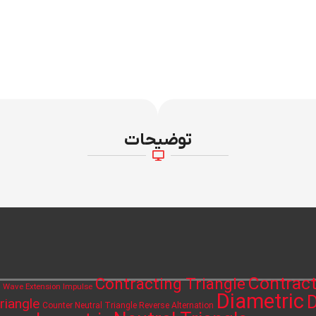
توضیحات
Contract
Contracting Triangle
h Wave Extension Impulse
Diametric
D
riangle
Counter Neutral Triangle Reverse Alternation