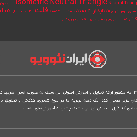
Neutral Triangle
Isometric
Neutral Triang
ایران خودر
فلت
مثلث
شتابدار ۳ ممتد
شتابدار ۵ ممتد
مثلث انبساطی
قدی بورس تهران
انتر
یورو به دلار
مثلث ریورس خنثی
یورو دلار
انستیتو ایران نئوویو به عنوان بنیان‌گذار روش نئوویو در ایران، از سال ۱۳۹۳ به منظور ارائه تحلیل و آموزش اصولیِ این سبک به صورت آسان، سری
مندان عزیز هموار کند. یک دهه تجربه ما در موج شماری، کنکاش و تحقیق بر
 متمادی که قابل سنجش نیز می باشند، پشتوانه آموزش‌های ماست.