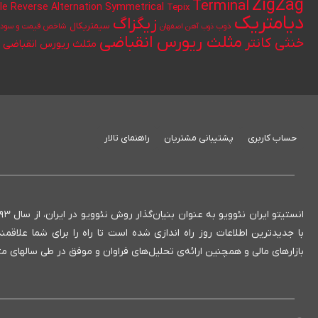
ZigZag
Terminal
le Reverse Alternation
Symmetrical
Tepix
دیامتریک
زیگزاگ
سیمتریکال
ذوب
ذوب آهن اصفهان
شاخص قیمت و سود ن
مثلث ریورس انقباضی
خنثی کانتر
مثلث ریورس انقباضی ک
حساب کاربری
پشتیبانی مشتریان
راهنمای تالار
با جدیدترین اطلاعات روز راه اندازی شده است تا راه را برای شما علاق
بازارهای مالی و همچنین ارائه‌ی تحلیل‌های فراوان و موفق در طی سالهای