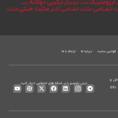
ایزومتریک
ترکیبی دوگانه
ترمینال
تخت
و
خودرو
مثلث خنثی
 انقباضی
مثلث انقباضی کانتر
مثلث
قوانین سایت
درباره ما
ارتباط با ما
ع، کامل و
ایران نئوویو را در شبکه های اجتماعی دنبال کنید:
 روی