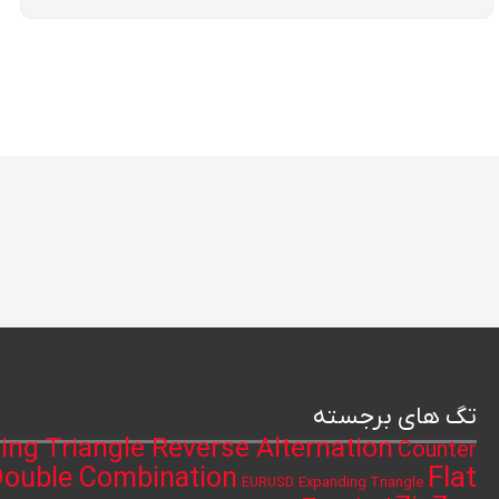
تگ های برجسته
ing Triangle Reverse Alternation
Counter
Flat
ouble Combination
Expanding Triangle
EURUSD