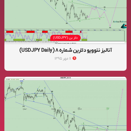
دلار ین (USDJPY)
آنالیز نئوویو دلارین شماره ۸ (USDJPY Daily)
۱۱ مهر ۱۳۹۵