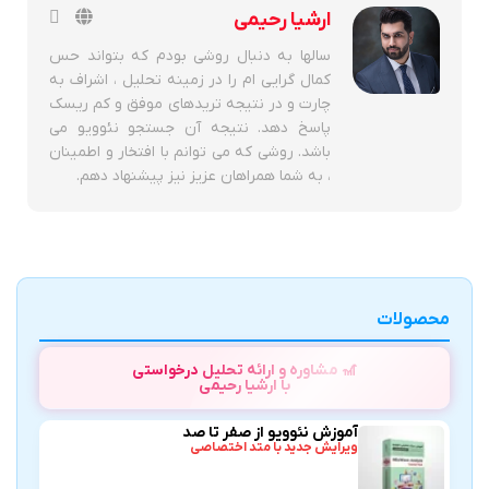
ارشیا رحیمی
سالها به دنبال روشی بودم که بتواند حس
کمال گرایی ام را در زمینه تحلیل ، اشراف به
چارت و در نتیجه تریدهای موفق و کم ریسک
پاسخ دهد. نتیجه آن جستجو نئوویو می
باشد. روشی که می توانم با افتخار و اطمینان
، به شما همراهان عزیز نیز پیشنهاد دهم.
محصولات
🎢 مشاوره و ارائه تحلیل درخواستی
با ارشیا رحیمی
آموزش نئوویو از صفر تا صد
ویرایش جدید با متد اختصاصی