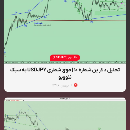
دلار ین (USDJPY)
تحلیل دلار ین شماره ۱۰ | موج شماری USDJPY به سبک
نئوویو
۱۹ بهمن ۱۳۹۶