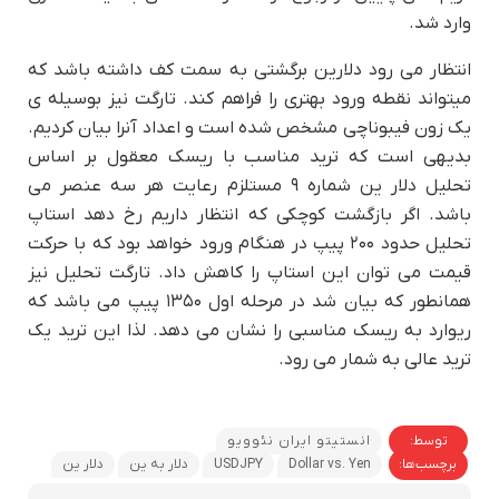
وارد شد.
انتظار می رود دلارین برگشتی به سمت کف داشته باشد که
میتواند نقطه ورود بهتری را فراهم کند. تارگت نیز بوسیله ی
یک زون فیبوناچی مشخص شده است و اعداد آنرا بیان کردیم.
بدیهی است که ترید مناسب با ریسک معقول بر اساس
تحلیل دلار ین شماره ۹ مستلزم رعایت هر سه عنصر می
باشد. اگر بازگشت کوچکی که انتظار داریم رخ دهد استاپ
تحلیل حدود ۲۰۰ پیپ در هنگام ورود خواهد بود که با حرکت
قیمت می توان این استاپ را کاهش داد. تارگت تحلیل نیز
همانطور که بیان شد در مرحله اول ۱۳۵۰ پیپ می باشد که
ریوارد به ریسک مناسبی را نشان می دهد. لذا این ترید یک
ترید عالی به شمار می رود.
توسط:
انستیتو ایران نئوویو
برچسب‌ها:
Dollar vs. Yen
USDJPY
دلار به ین
دلار ین