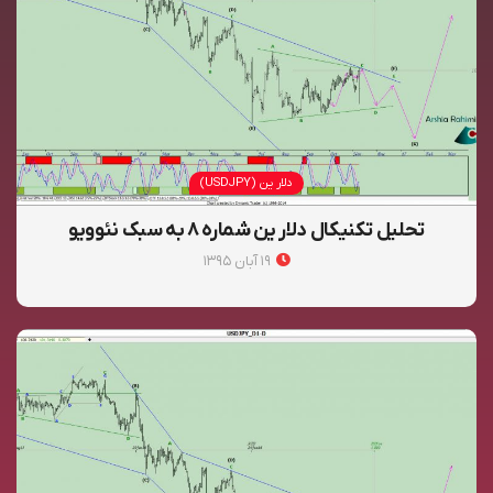
دلار ین (USDJPY)
تحلیل تکنیکال دلار ین شماره ۸ به سبک نئوویو
۱۹ آبان ۱۳۹۵