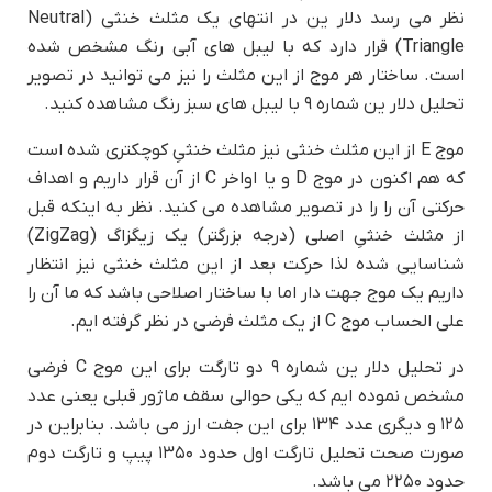
نظر می رسد دلار ین در انتهای یک مثلث خنثی (Neutral
Triangle) قرار دارد که با لیبل های آبی رنگ مشخص شده
است. ساختار هر موج از این مثلث را نیز می توانید در تصویر
تحلیل دلار ین شماره ۹ با لیبل های سبز رنگ مشاهده کنید.
موج E از این مثلث خنثی نیز مثلث خنثیِ کوچکتری شده است
که هم اکنون در موج D و یا اواخر C از آن قرار داریم و اهداف
حرکتی آن را را در تصویر مشاهده می کنید. نظر به اینکه قبل
از مثلث خنثیِ اصلی (درجه بزرگتر) یک زیگزاگ (ZigZag)
شناسایی شده لذا حرکت بعد از این مثلث خنثی نیز انتظار
داریم یک موج جهت دار اما با ساختار اصلاحی باشد که ما آن را
علی الحساب موج C از یک مثلث فرضی در نظر گرفته ایم.
در تحلیل دلار ین شماره ۹ دو تارگت برای این موج C فرضی
مشخص نموده ایم که یکی حوالی سقف ماژور قبلی یعنی عدد
۱۲۵ و دیگری عدد ۱۳۴ برای این جفت ارز می باشد. بنابراین در
صورت صحت تحلیل تارگت اول حدود ۱۳۵۰ پیپ و تارگت دوم
حدود ۲۲۵۰ می باشد.