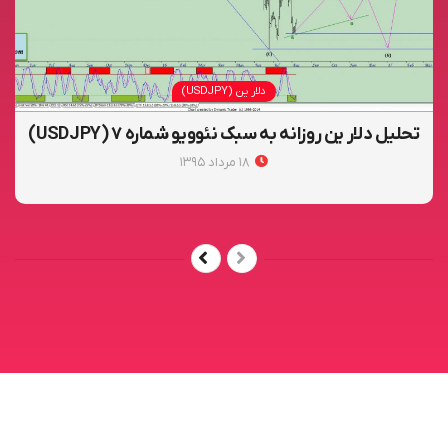
دلار ین (USDJPY)
تحلیل دلار ین روزانه به سبک نئوویو شماره ۷ (USDJPY)
۱۸ مرداد ۱۳۹۵