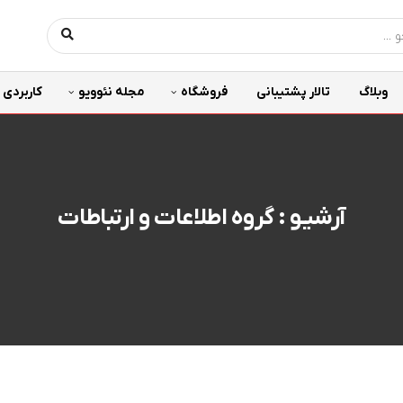
وبلاگ
تالار پشتیبانی
فروشگاه
مجله نئوویو
کاربردی
آرشیـو : گروه اطلاعات و ارتباطات